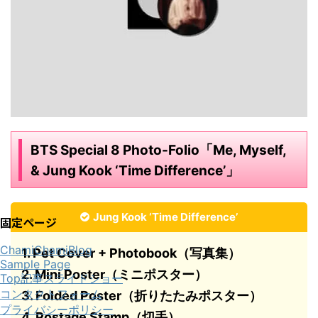
BTS Special 8 Photo-Folio「Me, Myself,
& Jung Kook ‘Time Difference’」
Jung Kook ‘Time Difference’
固定ページ
ChamiChamiBlog
1. Pet Cover + Photobook（写真集）
Sample Page
2. Mini Poster（ミニポスター）
Top記事スライドショー
コンタクトフォーム
3. Folded Poster（折りたたみポスター）
プライバシーポリシー
4. Postage Stamp（切手）