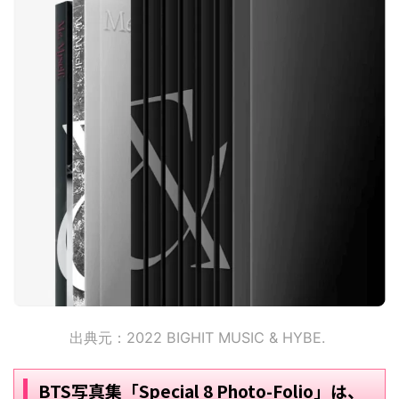
出典元：2022 BIGHIT MUSIC & HYBE.
BTS写真集「Special 8 Photo-Folio」は、