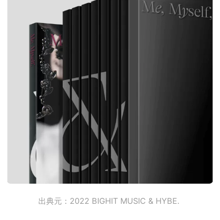
出典元：2022 BIGHIT MUSIC & HYBE.