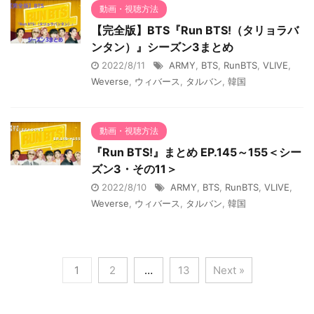
動画・視聴方法
【完全版】BTS『Run BTS!（タリョラバ
ンタン）』シーズン3まとめ
2022/8/11
ARMY
,
BTS
,
RunBTS
,
VLIVE
,
Weverse
,
ウィバース
,
タルバン
,
韓国
動画・視聴方法
『Run BTS!』まとめ EP.145～155＜シー
ズン3・その11＞
2022/8/10
ARMY
,
BTS
,
RunBTS
,
VLIVE
,
Weverse
,
ウィバース
,
タルバン
,
韓国
1
2
…
13
Next »