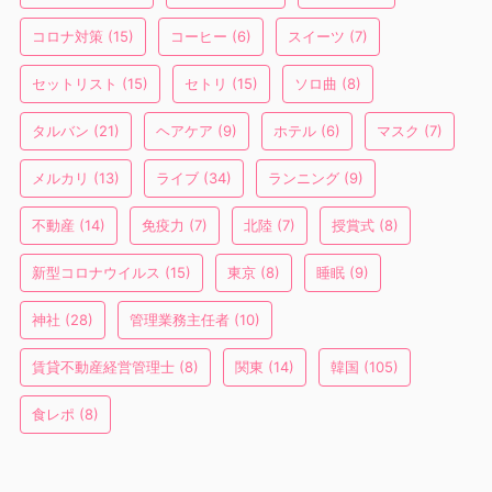
コロナ対策
(15)
コーヒー
(6)
スイーツ
(7)
セットリスト
(15)
セトリ
(15)
ソロ曲
(8)
タルバン
(21)
ヘアケア
(9)
ホテル
(6)
マスク
(7)
メルカリ
(13)
ライブ
(34)
ランニング
(9)
不動産
(14)
免疫力
(7)
北陸
(7)
授賞式
(8)
新型コロナウイルス
(15)
東京
(8)
睡眠
(9)
神社
(28)
管理業務主任者
(10)
賃貸不動産経営管理士
(8)
関東
(14)
韓国
(105)
食レポ
(8)